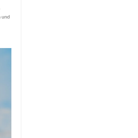
m
n und