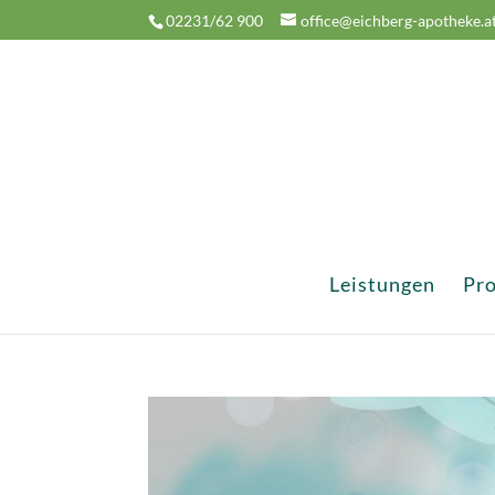
02231/62 900
office@eichberg-apotheke.a
Leistungen
Pr