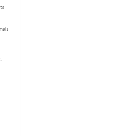
ts
mals
n
.
n