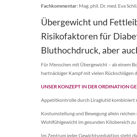
Fachkommentar
: Mag. phil. Dr. med. Eva Schli
Übergewicht und Fettleib
Risikofaktoren für Diabet
Bluthochdruck, aber auc
Für Menschen mit Übergewicht – ab einem Bod
hartnäckiger Kampf mit vielen Rückschlägen d
UNSER KONZEPT IN DER ORDINATION GE
Appetitkontrolle durch Liraglutid kombinier
Kostumstellung und Bewegung allein reichen m
Wohlfühlgewicht im gesunden Kilobereich z
Im Zentrum jeder Gewichtsreduktion steht di