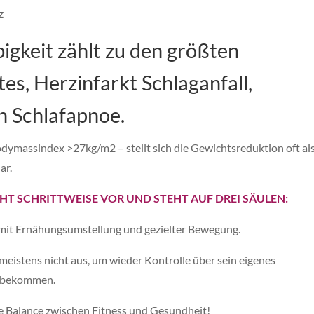
z
igkeit zählt zu den größten
es, Herzinfarkt Schlaganfall,
h Schlafapnoe.
ymassindex >27kg/m2 – stellt sich die Gewichtsreduktion oft als
ar.
HT SCHRITTWEISE VOR UND STEHT AUF DREI SÄULEN:
t mit Ernähungsumstellung und gezielter Bewegung.
eistens nicht aus, um wieder Kontrolle über sein eigenes
u bekommen.
e Balance zwischen Fitness und Gesundheit!