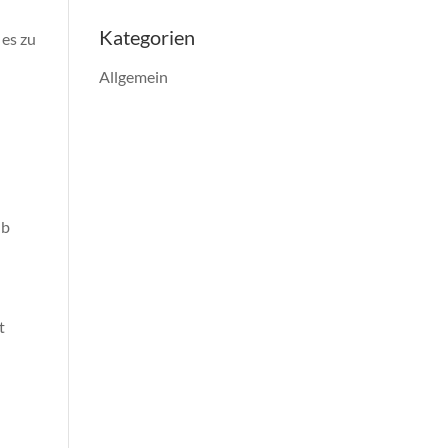
Kategorien
 es zu
Allgemein
lb
t