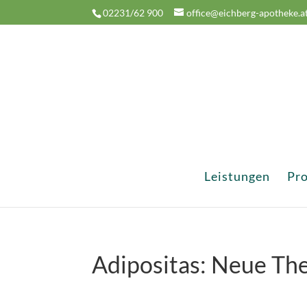
02231/62 900
office@eichberg-apotheke.a
Leistungen
Pr
Adipositas: Neue Th