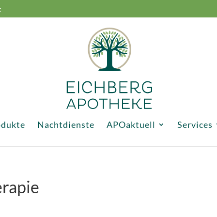
t
odukte
Nachtdienste
APOaktuell
Services
erapie