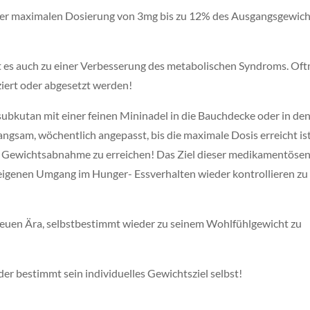
iner maximalen Dosierung von 3mg bis zu 12% des Ausgangsgewich
 es auch zu einer Verbesserung des metabolischen Syndroms. Oft
ert oder abgesetzt werden!
 subkutan mit einer feinen Mininadel in die Bauchdecke oder in de
angsam, wöchentlich angepasst, bis die maximale Dosis erreicht ist
der Gewichtsabnahme zu erreichen! Das Ziel dieser medikamentöse
 eigenen Umgang im Hunger- Essverhalten wieder kontrollieren zu
r neuen Ära, selbstbestimmt wieder zu seinem Wohlfühlgewicht zu
eder bestimmt sein individuelles Gewichtsziel selbst!