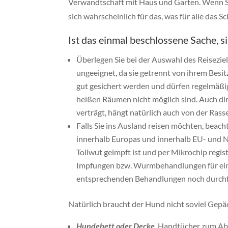
Verwandtschaft mit Haus und Garten. Wenn Sie
sich wahrscheinlich für das, was für alle das S
Ist das einmal beschlossene Sache, s
Überlegen Sie bei der Auswahl des Reisezie
ungeeignet, da sie getrennt von ihrem Bes
gut gesichert
werden und dürfen regelmäßig 
heißen Räumen nicht möglich sind. Auch dir
verträgt, hängt natürlich auch von der Rass
Falls Sie ins Ausland reisen möchten, beach
innerhalb Europas und innerhalb EU- und Nic
Tollwut geimpft ist und per Mikrochip regis
Impfungen bzw. Wurmbehandlungen für einrei
entsprechenden Behandlungen noch durchfü
Natürlich braucht der Hund nicht soviel Gep
Hundebett oder Decke
, Handtücher zum Abwi