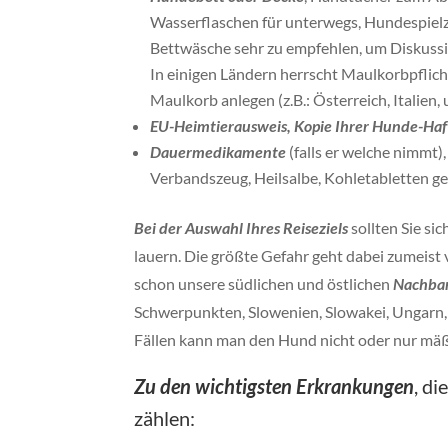
Wasserflaschen für unterwegs, Hundespielzeug
Bettwäsche sehr zu empfehlen, um Diskuss
In einigen Ländern herrscht Maulkorbpflich
Maulkorb anlegen (z.B.: Österreich, Italien, u
EU-Heimtierausweis, Kopie Ihrer Hunde-Haf
Dauermedikamente
(falls er welche nimmt
Verbandszeug, Heilsalbe, Kohletabletten g
Bei der Auswahl Ihres Reiseziels
sollten Sie si
lauern. Die größte Gefahr geht dabei zumeist
schon unsere südlichen und östlichen
Nachbar
Schwerpunkten, Slowenien, Slowakei, Ungarn, 
Fällen kann man den Hund nicht oder nur mäß
Zu den wichtigsten Erkrankungen
, d
zählen: