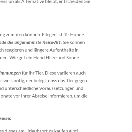
sion als Alternative bleibt, entscheiden Sie
ing zumuten können. Fliegen ist für Hunde
unde die angenehmste Reise-Art.
Sie können
ch reagieren und längere Aufenthalte in
erden. Wie gut ein Hund Hitze und Sonne
stimmungen
für Ihr Tier. Diese variieren auch
weis nötig, der belegt, dass das Tier gegen
 Land unterschiedliche Voraussetzungen und
onate vor Ihrer Abreise informieren, um die
Reise:
 es dieses am Urlaubsort zu kaufen gibt),