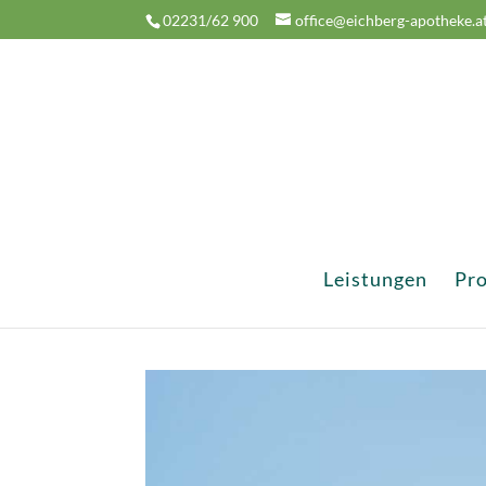
02231/62 900
office@eichberg-apotheke.a
Leistungen
Pr