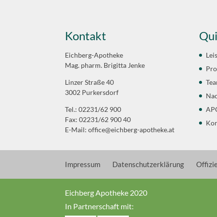
Kontakt
Qui
Eichberg-Apotheke
Lei
Mag. pharm. Brigitta Jenke
Pro
Linzer Straße 40
Te
3002 Purkersdorf
Nac
Tel.: 02231/62 900
APO
Fax: 02231/62 900 40
Kon
E-Mail:
office@eichberg-apotheke.at
Impressum
Datenschutzerklärung
Offizi
Eichberg Apotheke 2020
In Partnerschaft mit: