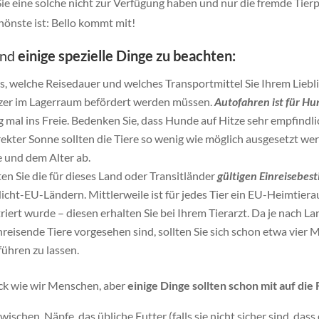
 eine solche nicht zur Verfügung haben und nur die fremde Tierpen
chönste ist: Bello kommt mit!
ind
einige spezielle Dinge zu beachten:
ls, welche Reisedauer und welches Transportmittel Sie Ihrem Liebl
itzer im Lagerraum befördert werden müssen.
Autofahren ist für H
mal ins Freie. Bedenken Sie, dass Hunde auf Hitze sehr empfindli
ekter Sonne sollten die Tiere so wenig wie möglich ausgesetzt w
e und dem Alter ab.
ten Sie die für dieses Land oder Transitländer
gültigen Einreisebe
ht-EU-Ländern. Mittlerweile ist für jedes Tier ein EU-Heimtieraus
triert wurde – diesen erhalten Sie bei Ihrem Tierarzt. Da je nach
sende Tiere vorgesehen sind, sollten Sie sich schon etwa vier M
hren zu lassen.
äck wie wir Menschen, aber
einige Dinge sollten schon mit auf die 
schen, Näpfe, das übliche Futter (falls sie nicht sicher sind, dass