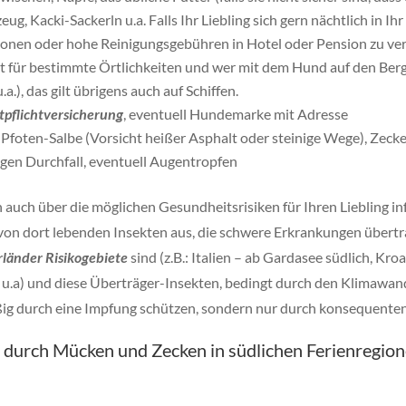
, Kacki-Sackerln u.a. Falls Ihr Liebling sich gern nächtlich in Ihr
ionen oder hohe Reinigungsgebühren in Hotel oder Pension zu ve
t für bestimmte Örtlichkeiten und wer mit dem Hund auf den Berg
.a.), das gilt übrigens auch auf Schiffen.
tpflichtversicherung
, eventuell Hundemarke mit Adresse
), Pfoten-Salbe (Vorsicht heißer Asphalt oder steinige Wege), Zec
egen Durchfall, eventuell Augentropfen
ch auch über die möglichen Gesundheitsrisiken für Ihren Liebling i
 von dort lebenden Insekten aus, die schwere Erkrankungen übertr
länder Risikogebiete
sind (z.B.: Italien – ab Gardasee südlich, K
u.a) und diese Überträger-Insekten, bedingt durch den Klimawand
ig durch eine Impfung schützen, sondern nur durch konsequenten 
ie durch Mücken und Zecken in südlichen Ferienregi